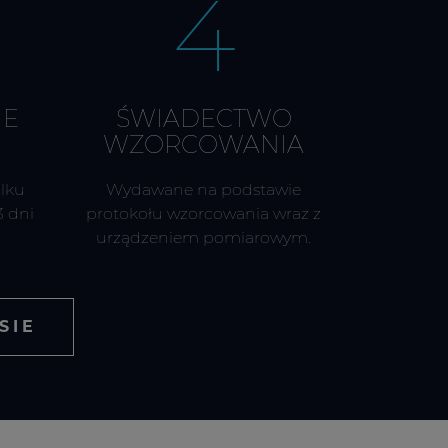
4
IE
ŚWIADECTWO
WZORCOWANIA
ilku
Wydawane na podstawie
 dni
protokołu wzorcowania wraz z
urządzeniem pomiarowym.
SIE