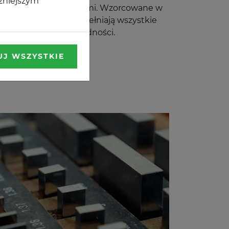
óźniejszym
owiązującymi przepisami. Wzorcowane w
toriach urządzenia spełniają wszystkie
pieczeństwa i dokładności.
UJ WSZYSTKIE