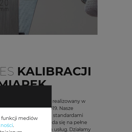
RES
KALIBRACJI
MIAREK
wania suwmiarek jest realizowany w
mę PN-EN ISO 13385:2019. Nasze
 zgodne z najnowszymi standardami
a funkcji mediów
wymogami, co przekłada się na pełne
tności
.
tów do jakości naszych usług. Działamy