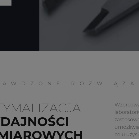
RAWDZONE ROZWIĄZA
TYMALIZACJA
Wzorcowa
laborator
DAJNOŚCI
zastosowa
umożliwia
MIAROWYCH
celu uzys