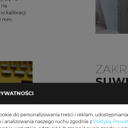
 na
w kalibracji
00 mm.
ZAK
SUW
RYWATNOŚCI
Proces wzorco
oparciu o nor
procedury są
kie do personalizowania treści i reklam, udostępniani
branżowymi i 
 i analizowania naszego ruchu zgodnie z
Polityką Prywa
zaufanie klien