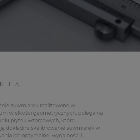
NIA
nie suwmiarek realizowane w
ium wielkości geometrycznych, polega na
niu płytek wzorcowych, które
ją dokładne skalibrowanie suwmiarek w
kania ich optymalnej wydajności i