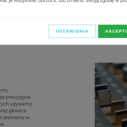
ać je wszystkie, odrzucić lub zmienić swoją zgodę w p
zgodnie z ob
naszych labora
wymagania bez
USTAWIENIA
AKCEPT
jemy
je precyzyjne
tórych używamy
oraz głowica
im jesteśmy w
ne