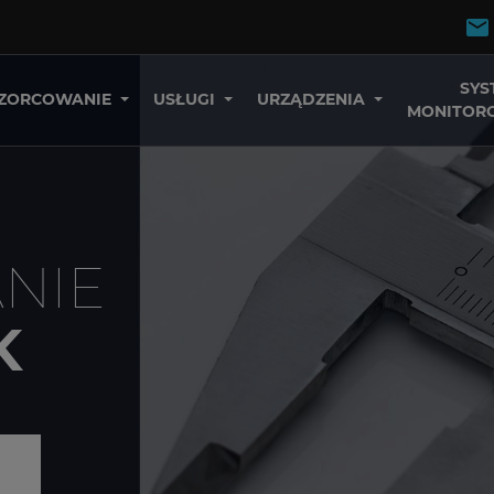
SYS
ZORCOWANIE
USŁUGI
URZĄDZENIA
MONITOR
NIE
K