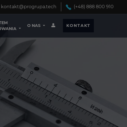
kontakt@progrupa.tech
(+48) 888 800 910
TEM
O NAS
KONTAKT
OWANIA