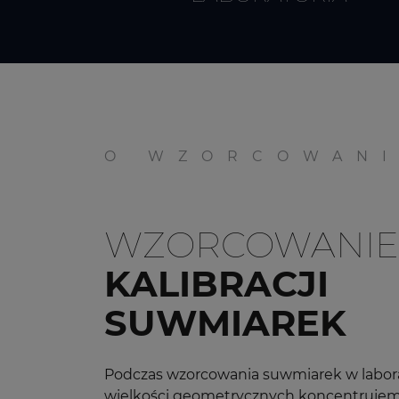
O WZORCOWAN
WZORCOWANIE
KALIBRACJI
SUWMIAREK
Podczas wzorcowania suwmiarek w labor
wielkości geometrycznych koncentrujem