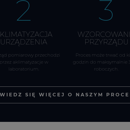
2
3
KLIMATYZACJA
WZORCOWAN
URZĄDZENIA
PRZYRZĄDU
ząd pomiarowy przechodzi
Proces może trwać od k
przez aklimatyzacje w
godzin do maksymalnie 3
laboratorium.
roboczych.
WIEDZ SIĘ WIĘCEJ O NASZYM PROCE