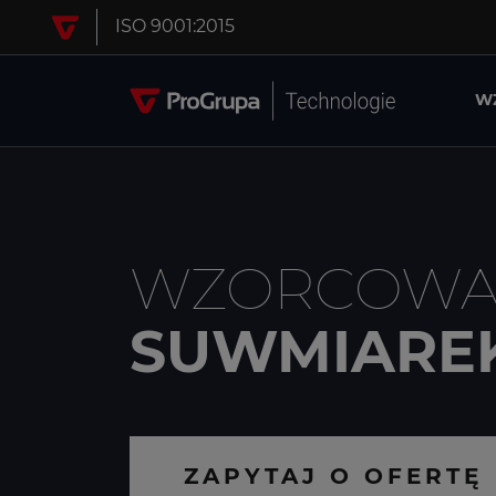
ISO 9001:2015
PRZESKOCZ DO TREŚCI
W
WZORCOWA
SUWMIARE
ZAPYTAJ O OFERTĘ