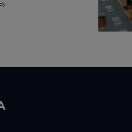
dy.
A