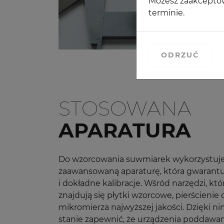
Możesz zaakceptow
terminie.
ODRZUĆ
STOSOWANA
APARATURA
Do wzorcowania suwmiarek wykorzystu
zaawansowaną aparaturę, która gwarantu
i dokładne kalibracje. Wśród narzędzi, k
znajdują się płytki wzorcowe, pierścienie 
mikromierza najwyższej jakości. Dzięki n
stanie zapewnić, że urządzenia poddawa