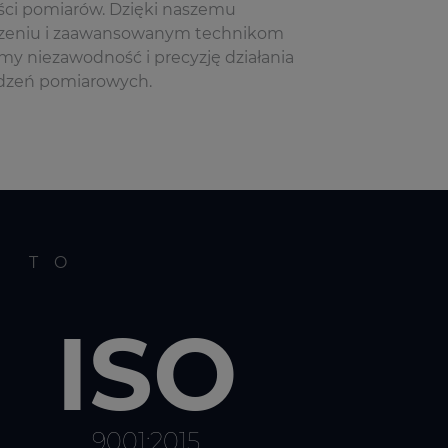
ci pomiarów. Dzięki naszemu
zeniu i zaawansowanym technikom
y niezawodność i precyzję działania
ądzeń pomiarowych.
E TO
ISO
9001:2015