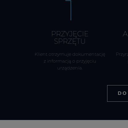
1
PRZYJĘCIE
A
SPRZĘTU
Klient otrzymuje dokumentację
Przyr
z informacją o przyjęciu
urządzenia.
DO