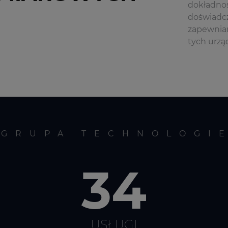
dokładnoś
doświadc
zapewniam
tych urz
GRUPA TECHNOLOGI
34
USŁUGI