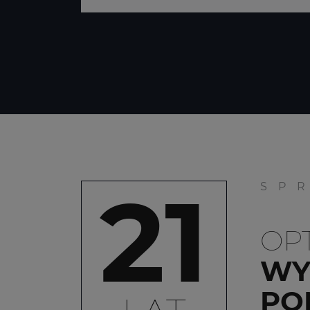
21
SP
OP
WY
PO