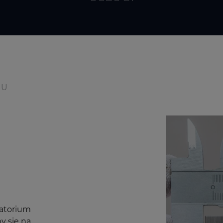
IU
atorium
y się na