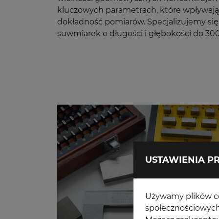
kluczowych parametrach, które wpływają
dokładność pomiarów. Specjalizujemy się 
suwmiarek o długości i głębokości do 3
USTAWIENIA P
Używamy plików coo
społecznościowych