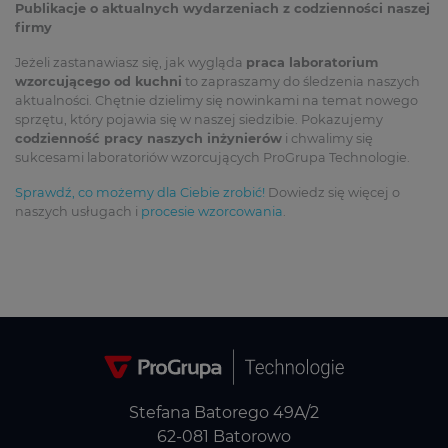
Publikacje o aktualnych wydarzeniach z codzienności naszej
firmy
Jeżeli zastanawiasz się, jak wygląda
praca laboratorium
wzorcującego od kuchni
to zapraszamy do śledzenia naszych
aktualności. Chętnie dzielimy się nowinkami na temat nowego
sprzętu, który pojawia się w naszej siedzibie. Pokazujemy
codzienność pracy naszych inżynierów
i chwalimy się
sukcesami laboratoriów wzorcujących ProGrupa Technologie.
Sprawdź, co możemy dla Ciebie zrobić!
Dowiedz się więcej o
naszych usługach i
procesie wzorcowania
.
Stefana Batorego 49A/2
62-081 Batorowo