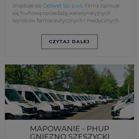
znajduje się
Optivet Sp. z o.o.
Firma zajmuje
się hurtową sprzedażą weterynaryjnych
wyrobów farmaceutycznych i medycznych.
CZYTAJ DALEJ
MAPOWANIE - PHUP
GNIEZNO SZESZYCKI