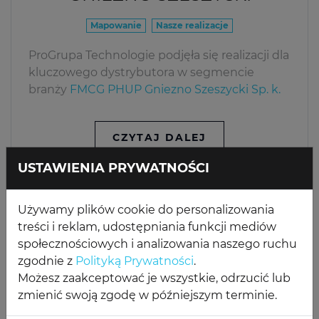
Mapowanie
Nasze realizacje
ProGrupa Technologie podjęła się realizacji dla
kluczowego dystrybutora w segmencie
branży
FMCG PHUP Gniezno Szeszycki Sp. k.
CZYTAJ DALEJ
USTAWIENIA PRYWATNOŚCI
Używamy plików cookie do personalizowania
treści i reklam, udostępniania funkcji mediów
społecznościowych i analizowania naszego ruchu
zgodnie z
Polityką Prywatności
.
Możesz zaakceptować je wszystkie, odrzucić lub
zmienić swoją zgodę w późniejszym terminie.